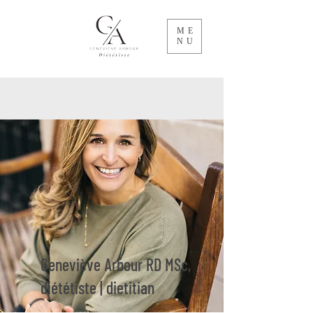
ME
NU
Geneviève Arbour RD MSc,
diététiste | dietitian