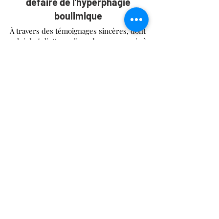
défaire de l'hyperphagie
boulimique
À travers des témoignages sincères, dont
celui de Juliette, ce livre donne une voix à
celles et ceux qui vivent en silence avec
l’hyperphagie boulimique. Encore
méconnu, ce trouble alimentaire touche
des milliers de personnes aux prises
avec une souffrance réelle et une quête
constante du régime miracle.
Ce guide propose une approche
bienveillante pour comprendre ce
trouble, sortir du cycle des compulsions
alimentaires et développer une relation
plus sereine avec la nourriture — afin de
retrouver un équilibre durable, sans
culpabilité.