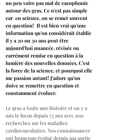
un peu voire pas mal de cacophonie 
autour des gras. Ce n'est pas simple 
car  en science, on se remet souvent 
en question!  Il est bien vrai qu'une 
information qu'on considérait établie 
il y a 20 ou 30 ans peut être 
aujourd'hui nuancée, révisée ou 
carrément remise en question à la 
lumière des nouvelles données. C'est 
la force de la science, et pourquoi elle 
me passion autant! J'adore qu'on 
doive se remettre en question et 
constamment évoluer. 
Le gras a toute une histoire et on y a 
mis le focus depuis 75 ans avec nos 
recherches sur les maladies 
cardiovasculaires. Nos connaissances 
ont beaucoup évolué depuis ma sortie 