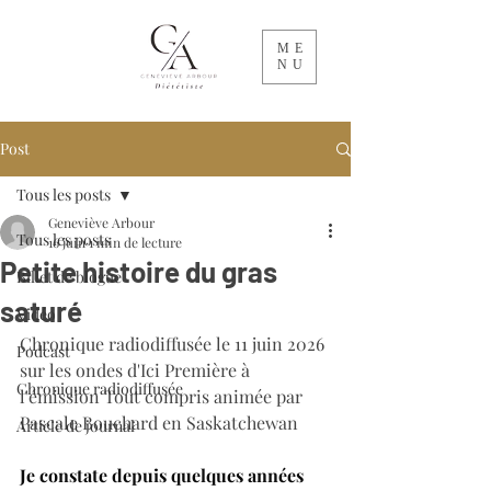
ME
NU
Post
Tous les posts
Geneviève Arbour
Tous les posts
16 juin
1 min de lecture
Petite histoire du gras
Billet de blogue
saturé
Vidéo
Chronique radiodiffusée le 11 juin 2026 
Podcast
sur les ondes d'Ici Première à 
Chronique radiodiffusée
l'émission Tout compris animée par 
Pascale Bouchard en Saskatchewan 
Article de journal
Je constate depuis quelques années 