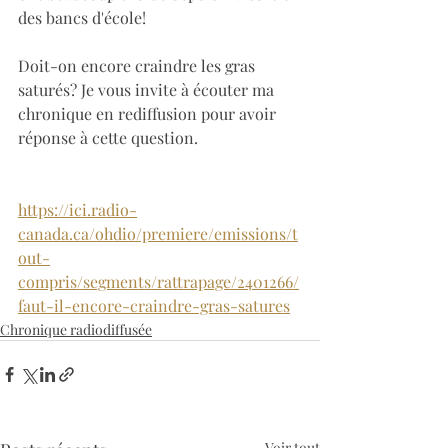
des bancs d'école! 
Doit-on encore craindre les gras 
saturés? Je vous invite à écouter ma 
chronique en rediffusion pour avoir 
réponse à cette question. 
https://ici.radio-
canada.ca/ohdio/premiere/emissions/t
out-
compris/segments/rattrapage/2401266/
faut-il-encore-craindre-gras-satures
Chronique radiodiffusée
Voir tout