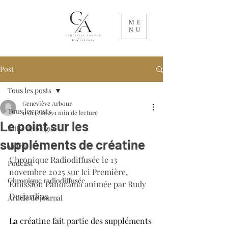
ME
NU
Post
Tous les posts
Geneviève Arbour
Tous les posts
11 déc. 2025
1 min de lecture
Le point sur les
Billet de blogue
suppléments de créatine
Vidéo
Chronique Radiodiffusée le 13 
Podcast
novembre 2025 sur Ici Première, 
Chronique radiodiffusée
Émission Panorama animée par Rudy 
Desjardins
Article de journal
La créatine fait partie des suppléments 