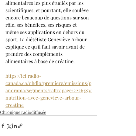
alimentaires les plus étudiés par les 
scientifiques, et pourtant, elle soulève 
encore beaucoup de questions sur son 
rôle, ses bénéfices, ses risques et 
même ses applications en dehors du 
sport. La diététiste Geneviève Arbour 
explique ce qu'il faut savoir avant de 
prendre des compléments 
alimentaires à base de créatine.
https://ici.radio-
canada.ca/ohdio/premiere/emissions/p
anorama/segments/rattrapage/2226383/
nutrition-avec-genevieve-arbour-
creatine
Chronique radiodiffusée